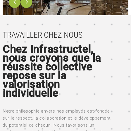
TRAVAILLER CHEZ NOUS
Chez Infrastructel,
nous croyons que la
réussite collective
repose sur la
valorisation
individuelle
Notre philosophie envers nos employés est fondée
sur le respect, la collaboration et le développement
du potentiel de chacun. Nous favorisons un